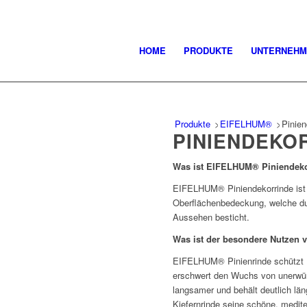
HOME
PRODUKTE
UNTERNEHM
Produkte
>
EIFELHUM®
>
Pinien
PINIENDEKO
Was ist EIFELHUM® Piniendeko
EIFELHUM® Piniendekorrinde ist e
Oberflächenbedeckung, welche dur
Aussehen besticht.
Was ist der besondere Nutzen
EIFELHUM® Pinienrinde schützt I
erschwert den Wuchs von unerwün
langsamer und behält deutlich lä
Kiefernrinde seine schöne, medite