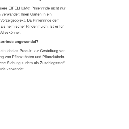
nsere EIFELHUM® Pinienrinde nicht nur
n verwandelt Ihren Garten in ein
 Vorzeigeobjekt. Da Pinienrinde dem
 als heimischer Rindenmulch, ist er für
 Alleskönner.
orrinde angewendet?
ein ideales Produkt zur Gestaltung von
ung von Pflanzkästen und Pflanzkübeln.
diese Siebung zudem als Zuschlagsstoff
erde verwendet.