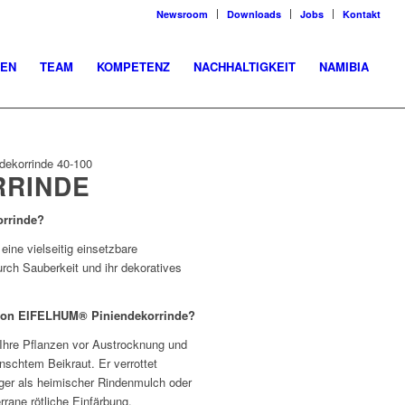
Newsroom
Downloads
Jobs
Kontakt
EN
TEAM
KOMPETENZ
NACHHALTIGKEIT
NAMIBIA
dekorrinde 40-100
RRINDE
rrinde?
ine vielseitig einsetzbare
ch Sauberkeit und ihr dekoratives
 von EIFELHUM® Piniendekorrinde?
hre Pflanzen vor Austrocknung und
schtem Beikraut. Er verrottet
nger als heimischer Rindenmulch oder
rrane rötliche Einfärbung.