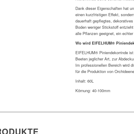
Dank dieser Eigenschaften hat u
einen kurzfristigen Effekt, sonder
dauerhaft gepflegtes, dekoratives
Boden weniger Stickstoff entzieht
alle Pflanzen geeignet, ein echter
Wo wird EIFELHUM® Piniendek
EIFELHUM® Piniendekorrinde ist 
Beeten jeglicher Art, zur Abdeck
Im professionellen Bereich wird 
für die Produktion von Orchideen
Inhalt: 60L
Körnung: 40-100mm
RODUKTE