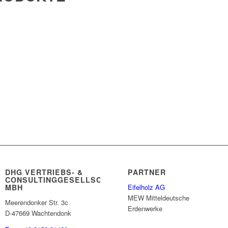
W
DHG VERTRIEBS- &
PARTNER
CONSULTINGGESELLSCHAFT
MBH
Eifelholz AG
MEW Mitteldeutsche
Meerendonker Str. 3c
Erdenwerke
D-47669 Wachtendonk