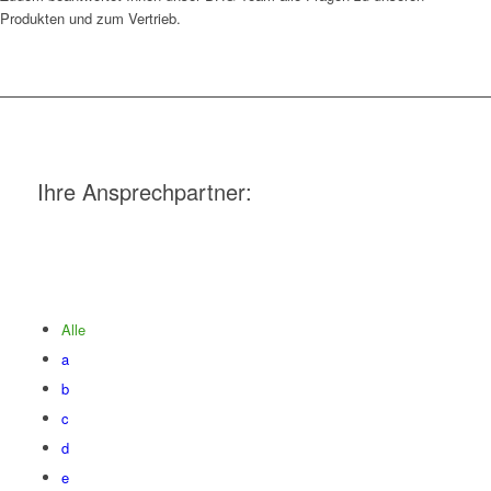
Produkten und zum Vertrieb.
Ihre Ansprechpartner:
Alle
a
b
c
d
e