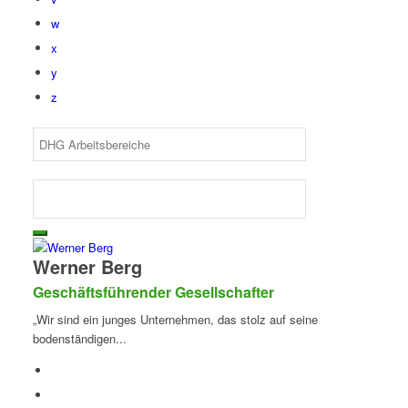
w
x
y
z
Werner Berg
Geschäftsführender Gesellschafter
„Wir sind ein junges Unternehmen, das stolz auf seine
bodenständigen...