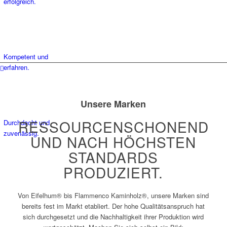
erfolgreich.
Vertrieb
Kompetent und
erfahren.
Logistik
Unsere Marken
RESSOURCENSCHONEND
Durchdacht und
zuverlässig.
UND NACH HÖCHSTEN
STANDARDS
PRODUZIERT.
Von Eifelhum® bis Flammenco Kaminholz®, unsere Marken sind
bereits fest im Markt etabliert. Der hohe Qualitätsanspruch hat
sich durchgesetzt und die Nachhaltigkeit ihrer Produktion wird