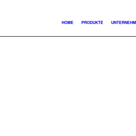
HOME
PRODUKTE
UNTERNEHM
MIT JEDER FASER
UNTERSTÜTZEN WIR
NATUR