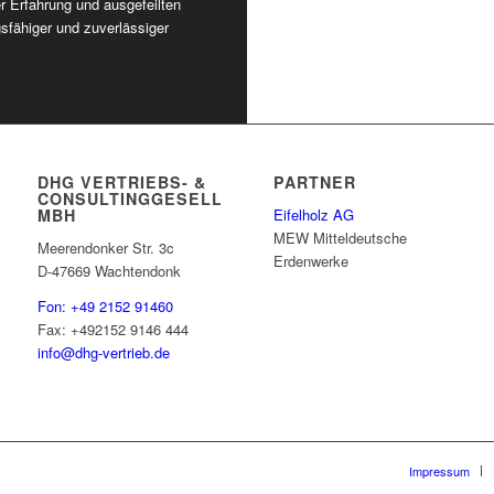
r Erfahrung und ausgefeilten
gsfähiger und zuverlässiger
DHG VERTRIEBS- &
PARTNER
CONSULTINGGESELLSCHAFT
MBH
Eifelholz AG
MEW Mitteldeutsche
Meerendonker Str. 3c
Erdenwerke
D-47669 Wachtendonk
Fon: +49 2152 91460
Fax: +492152 9146 444
info@dhg-vertrieb.de
Impressum