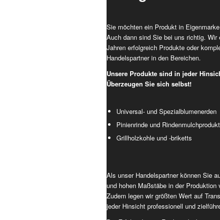
Sie möchten ein Produkt in Eigenmarke 
Auch dann sind Sie bei uns richtig. Wir 
Jahren erfolgreich Produkte oder komple
Handelspartner in den Bereichen.
Unsere Produkte sind in jeder Hinsic
Überzeugen Sie sich selbst!
Universal- und Spezialblumenerden
Pinienrinde und Rindenmulchproduk
Grillholzkohle und -briketts
Als unser Handelspartner können Sie au
und hohen Maßstäbe in der Produktion 
Zudem legen wir größten Wert auf Trans
jeder Hinsicht professionell und zielführ