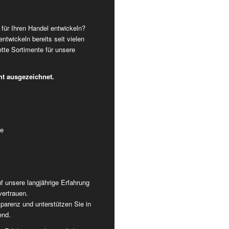
für Ihren Handel entwickeln?
entwickeln bereits seit vielen
tte Sortimente für unsere
ht ausgezeichnet.
Zurück
We
te
f unsere langjährige Erfahrung
vertrauen.
parenz und unterstützen Sie in
end.